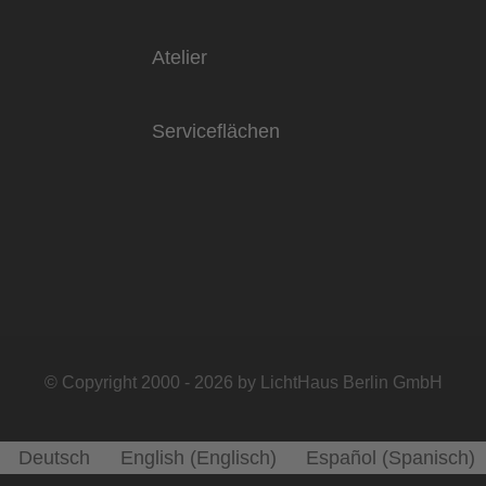
Atelier
Serviceflächen
© Copyright 2000 - 2026 by LichtHaus Berlin GmbH
Deutsch
English
(
Englisch
)
Español
(
Spanisch
)