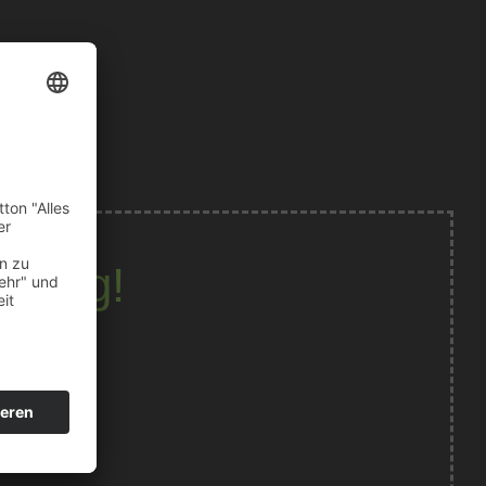
chung!
Airport!