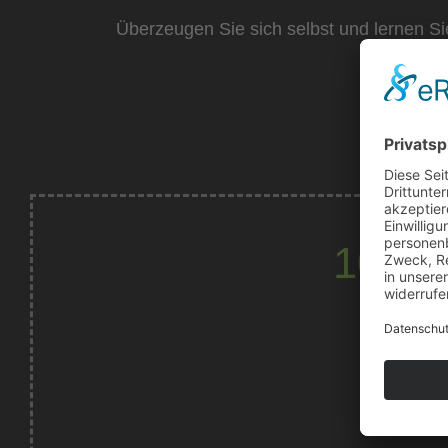
Überzeugen Sie sich selbst und lernen S
10% R
10 % Ra