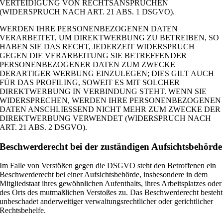
VERTEIDIGUNG VON RECHTSANSPRÜCHEN
(WIDERSPRUCH NACH ART. 21 ABS. 1 DSGVO).
WERDEN IHRE PERSONENBEZOGENEN DATEN
VERARBEITET, UM DIREKTWERBUNG ZU BETREIBEN, SO
HABEN SIE DAS RECHT, JEDERZEIT WIDERSPRUCH
GEGEN DIE VERARBEITUNG SIE BETREFFENDER
PERSONENBEZOGENER DATEN ZUM ZWECKE
DERARTIGER WERBUNG EINZULEGEN; DIES GILT AUCH
FÜR DAS PROFILING, SOWEIT ES MIT SOLCHER
DIREKTWERBUNG IN VERBINDUNG STEHT. WENN SIE
WIDERSPRECHEN, WERDEN IHRE PERSONENBEZOGENEN
DATEN ANSCHLIESSEND NICHT MEHR ZUM ZWECKE DER
DIREKTWERBUNG VERWENDET (WIDERSPRUCH NACH
ART. 21 ABS. 2 DSGVO).
Beschwerde­recht bei der zuständigen Aufsichts­behörde
Im Falle von Verstößen gegen die DSGVO steht den Betroffenen ein
Beschwerderecht bei einer Aufsichtsbehörde, insbesondere in dem
Mitgliedstaat ihres gewöhnlichen Aufenthalts, ihres Arbeitsplatzes oder
des Orts des mutmaßlichen Verstoßes zu. Das Beschwerderecht besteht
unbeschadet anderweitiger verwaltungsrechtlicher oder gerichtlicher
Rechtsbehelfe.