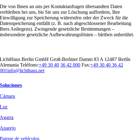
Die von Ihnen an uns per Kontaktanfragen übersandten Daten
verbleiben bei uns, bis Sie uns zur Löschung auffordern, Ihre
Einwilligung zur Speicherung widerrufen oder der Zweck für die
Datenspeicherung entfällt (z. B. nach abgeschlossener Bearbeitung
Ihres Anliegens). Zwingende gesetzliche Bestimmungen –
insbesondere gesetzliche Aufbewahrungsfristen – bleiben unberührt.
LichtHaus Berlin GmbH Groß-Berliner Damm 83 A 12487 Berlín
Alemania Teléfono:
+49 30 40
36 42 000
Fax:
+49 30 40 36 42
001
info@lichthaus.net
Soluciones
Cámara
Luz
Agarra
Aparejo
Parque de vehículos