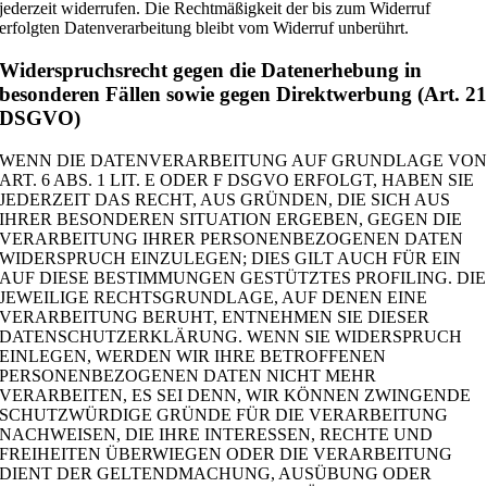
jederzeit widerrufen. Die Rechtmäßigkeit der bis zum Widerruf
erfolgten Datenverarbeitung bleibt vom Widerruf unberührt.
Widerspruchsrecht gegen die Datenerhebung in
besonderen Fällen sowie gegen Direktwerbung (Art. 2
DSGVO)
WENN DIE DATENVERARBEITUNG AUF GRUNDLAGE VO
ART. 6 ABS. 1 LIT. E ODER F DSGVO ERFOLGT, HABEN SIE
JEDERZEIT DAS RECHT, AUS GRÜNDEN, DIE SICH AUS
IHRER BESONDEREN SITUATION ERGEBEN, GEGEN DIE
VERARBEITUNG IHRER PERSONENBEZOGENEN DATEN
WIDERSPRUCH EINZULEGEN; DIES GILT AUCH FÜR EIN
AUF DIESE BESTIMMUNGEN GESTÜTZTES PROFILING. DIE
JEWEILIGE RECHTSGRUNDLAGE, AUF DENEN EINE
VERARBEITUNG BERUHT, ENTNEHMEN SIE DIESER
DATENSCHUTZERKLÄRUNG. WENN SIE WIDERSPRUCH
EINLEGEN, WERDEN WIR IHRE BETROFFENEN
PERSONENBEZOGENEN DATEN NICHT MEHR
VERARBEITEN, ES SEI DENN, WIR KÖNNEN ZWINGENDE
SCHUTZWÜRDIGE GRÜNDE FÜR DIE VERARBEITUNG
NACHWEISEN, DIE IHRE INTERESSEN, RECHTE UND
FREIHEITEN ÜBERWIEGEN ODER DIE VERARBEITUNG
DIENT DER GELTENDMACHUNG, AUSÜBUNG ODER