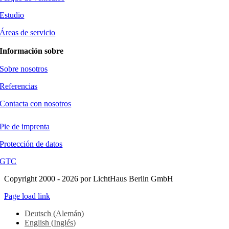
Estudio
Áreas de servicio
Información sobre
Sobre nosotros
Referencias
Contacta con nosotros
Pie de imprenta
Protección de datos
GTC
Copyright 2000 - 2026 por LichtHaus Berlin GmbH
Page load link
Deutsch
(
Alemán
)
English
(
Inglés
)